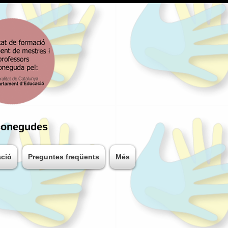
conegudes
ació
Preguntes freqüents
Més