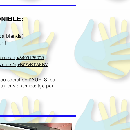
NIBLE:
apa blanda)
ok)
zon.es/dp/8409125005
azon.es/dp/B07VRTWKBV
seu social de l'AUELS, cal
ra), enviant missatge per