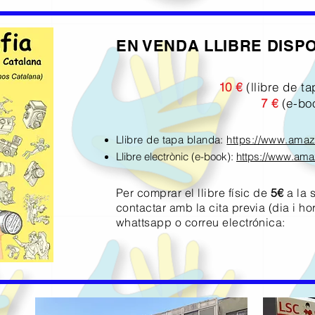
EN VENDA LLIBRE DISPO
10 €
(llibre de t
7 €
(e-bo
Llibre de tapa blanda:
https://www.ama
Llibre electrònic (e-book):
https://www.am
Per comprar el llibre físic de
5€
a la 
contactar amb la cita previa (dia i ho
whattsapp o correu electrónica: